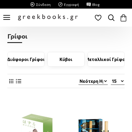
Σύνδεση
Εγγραφή
Blog
Γρίφοι
τάιν
Διάφοροι Γρίφοι
Κύβοι
Μεταλλικοί Γρίφοι
Ξ