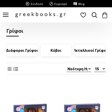
Σύνδεση
Εγγραφή
Blog
Γρίφοι
τάιν
Διάφοροι Γρίφοι
Κύβοι
Μεταλλικοί Γρίφοι
Ξ