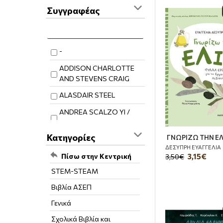
Συγγραφέας
-
ADDISON CHARLOTTE
AND STEVENS CRAIG
ALASDAIR STEEL
ANDREA SCALZO YI /
ΑΝΤΡΙΑ ΣΚΑΛΖΟ ΓΙ
Κατηγορίες
ΓΝΩΡΙΖΩ ΤΗΝ ΕΛ
ANNE STANMORE
ΔΕΣΥΠΡΗ ΕΥΑΓΓΕΛΙΑ
ANTONIO DAMASCELLI
Πίσω στην Κεντρική
3,15€
3,50€
STEM-STEAM
ARVANITAKIS
KLEANTHES/
Βιβλία ΑΣΕΠ
ΑΡΒΑΝΙΤΑΚΗΣ
Γενικά
ΚΛΕΑΝΘΗΣ
Σχολικά Βιβλία και
ATKINS