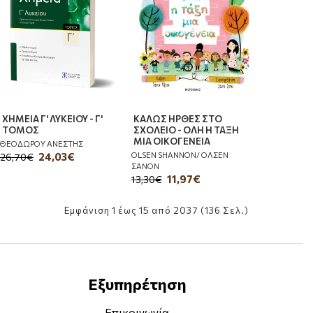
ΧΗΜΕΙΑ Γ' ΛΥΚΕΙΟΥ - Γ'
ΚΑΛΩΣ ΗΡΘΕΣ ΣΤΟ
ΤΟΜΟΣ
ΣΧΟΛΕΙΟ - ΟΛΗ Η ΤΑΞΗ
ΜΙΑ ΟΙΚΟΓΕΝΕΙΑ
ΘΕΟΔΩΡΟΥ ΑΝΕΣΤΗΣ
OLSEN SHANNON/ ΟΛΣΕΝ
24,03€
26,70€
ΣΑΝΟΝ
11,97€
13,30€
Εμφάνιση 1 έως 15 από 2037 (136 Σελ.)
Εξυπηρέτηση
Επικοινωνία