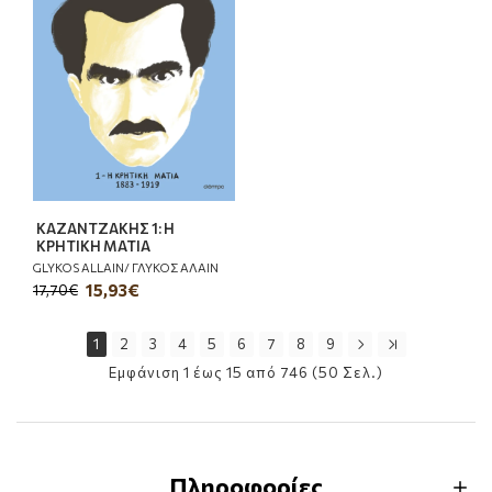
ΚΑΖΑΝΤΖΑΚΗΣ 1: Η
ΚΡΗΤΙΚΗ ΜΑΤΙΑ
GLYKOS ALLAIN/ ΓΛΥΚΟΣ ΑΛΑΙΝ
15,93€
17,70€
1
2
3
4
5
6
7
8
9
Εμφάνιση 1 έως 15 από 746 (50 Σελ.)
Πληροφορίες