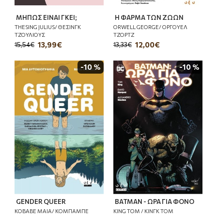
ΜΗΠΩΣ ΕΙΝΑΙ ΓΚΕΙ;
Η ΦΑΡΜΑ ΤΩΝ ΖΩΩΝ
THESING JULIUS/ ΘΕΣΙΝΓΚ
ORWELL GEORGE/ ΟΡΓΟΥΕΛ
ΤΖΟΥΛΙΟΥΣ
ΤΖΟΡΤΖ
13,99€
12,00€
15,54€
13,33€
-10 %
-10 %
GENDER QUEER
BATMAN - ΩΡΑ ΓΙΑ ΦΟΝΟ
KOBABE MAIA/ ΚΟΜΠΑΜΠΕ
KING TOM / ΚΙΝΓΚ ΤΟΜ