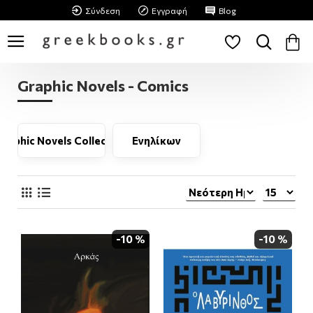
Σύνδεση
Εγγραφή
Blog
Graphic Novels - Comics
Graphic Novels Collection
Ενηλίκων
-10 %
-10 %