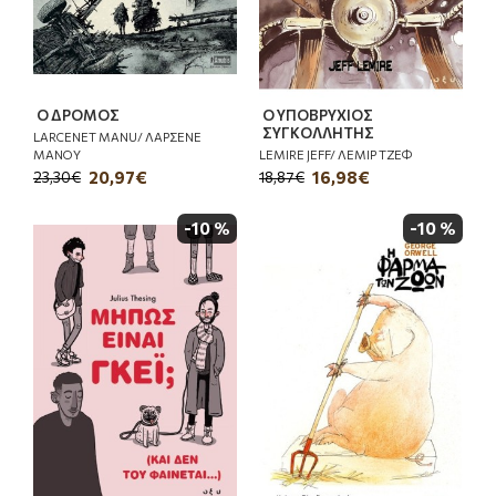
Ο ΔΡΟΜΟΣ
Ο ΥΠΟΒΡΥΧΙΟΣ
ΣΥΓΚΟΛΛΗΤΗΣ
LARCENET MANU/ ΛΑΡΣΕΝΕ
ΜΑΝΟΥ
LEMIRE JEFF/ ΛΕΜΙΡ ΤΖΕΦ
20,97€
16,98€
23,30€
18,87€
-10 %
-10 %