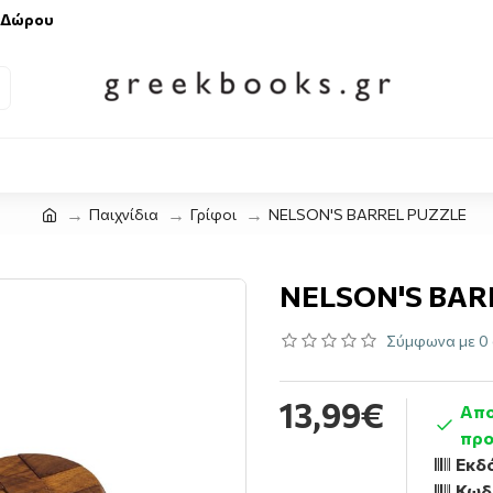
 Δώρου
Παιχνίδια
Γρίφοι
NELSON'S BARREL PUZZLE
NELSON'S BAR
Σύμφωνα με 0 
13,99€
Απο
προ
Εκδό
Κωδ