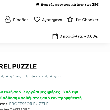
Δωρεάν μεταφορικά άνω των 25€
Είσοδος
Αγαπημένα
I’m Gbooker
0 προϊόν(τα) - 0,00€
REL PUZZLE
αξιολογήσεις.
-
Γράψτε μια αξιολόγηση
στολή σε 5-7 εργάσιμες ημέρες - Υπό την
ϋπόθεση αποθέματος από τον προμηθευτή
της:
PROFESSOR PUZZLE
ικός:
GM333057