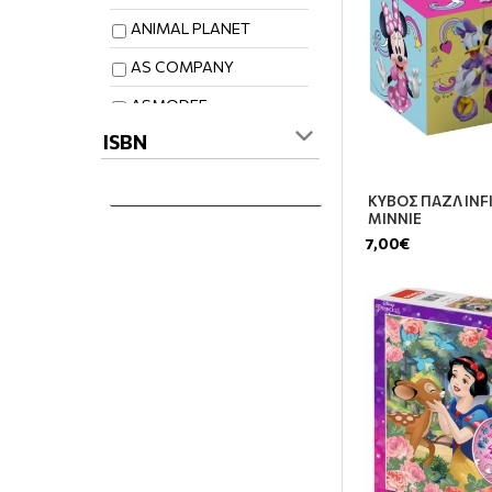
Πατίνια Micro
ANIMAL PLANET
ΦΙΓΟΥΡΕΣ
AS COMPANY
ASMODEE
ISBN
BLACKROCK GAMES
BLUBERRY PLAYDOUGH
ΚΥΒΟΣ ΠΑΖΛ INF
KIDSROOM
MINNIE
BLUE SKY
7,00€
BRAIN BOX
CARTAMUNDI
CHELONA
CLEMENTONI
COLOUR OF STRATEGY
CONTAX