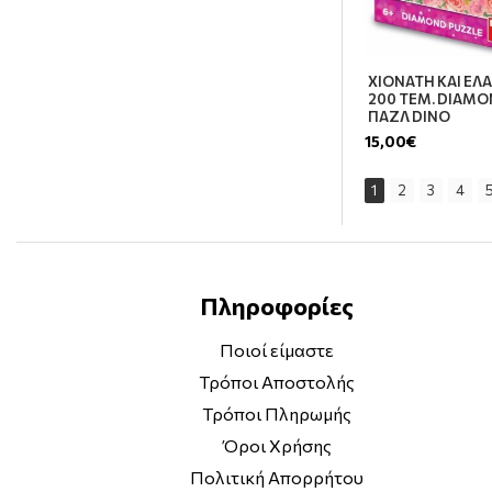
CRYSTAL PUZZLE
CUBIC FUN
ΧΙΟΝΑΤΗ ΚΑΙ ΕΛ
D-TOYS
200 ΤΕΜ. DIAM
ΠΑΖΛ DINO
DINO PUZZLE
15,00€
DISNEY BY TOOKY
1
2
3
4
EDU TOYS
EDUCA
ELFIKI
Πληροφορίες
EUREKA
Ποιοί είμαστε
FASCINATIONS
Τρόποι Αποστολής
FISCHERTIP
Τρόποι Πληρωμής
FISHER PRICE TOYS
Όροι Χρήσης
Πολιτική Απορρήτου
GAME PLAY