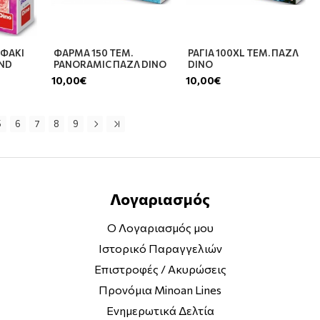
ΑΦΑΚΙ
ΦΑΡΜΑ 150 ΤΕΜ.
ΡΑΓΙΑ 100XL ΤΕΜ. ΠΑΖΛ
OND
PANORAMIC ΠΑΖΛ DINO
DINO
10,00€
10,00€
5
6
7
8
9
Λογαριασμός
Ο Λογαριασμός μου
Ιστορικό Παραγγελιών
Επιστροφές / Ακυρώσεις
Προνόμια Minoan Lines
Ενημερωτικά Δελτία