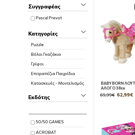
Συγγραφέας
Pascal Prevot
Κατηγορίες
Puzzle
Βόλοι Γκαζάκια
Γρίφοι
Επιτραπέζια Παιχνίδια
Κατασκευές - Μοντελισμός
BABY BORN ΛΟΥ
ΑΛΟΓΟ 38εκ
Μινιατούρες
62,99€
69,99€
Εκδότης
Οχήματα
Παιδικά Παιχνίδια
Παιχνίδι & Δημιουργική
50/50 GAMES
Απασχόληση
ACROBAT