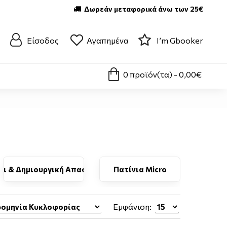
Δωρεάν μεταφορικά άνω των 25€
Είσοδος
Αγαπημένα
I’m Gbooker
0 προϊόν(τα) - 0,00€
δι & Δημιουργική Απασχόληση
Πατίνια Micro
ΦΙ
Εμφάνιση: