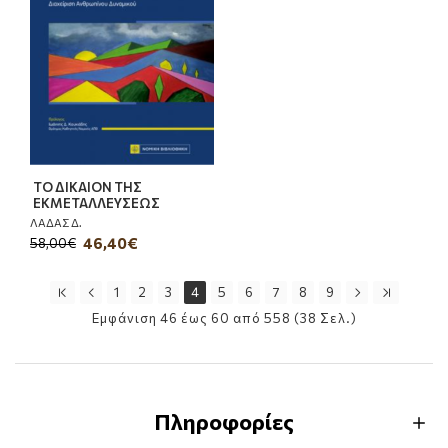
ΤΟ ΔΙΚΑΙΟΝ ΤΗΣ
ΕΚΜΕΤΑΛΛΕΥΣΕΩΣ
ΛΑΔΑΣ Δ.
46,40€
58,00€
1
2
3
4
5
6
7
8
9
Εμφάνιση 46 έως 60 από 558 (38 Σελ.)
Πληροφορίες