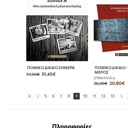
ΠΟΙΝΙΚΟ ΔΙΚΑΙΟ ΣΗΜΕΡΑ
ΠΟΙΝΙΚΟ ΔΙΚΑΙΟ -
ΜΕΡΟΣ
31,45€
37,00€
ΣΠΙΝΕΛΛΗΣ Δ.
20,80€
26,00€
5
6
7
8
9
10
11
12
13
Πληροφορίες