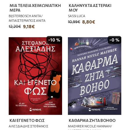
ΜΙΑ ΤΕΛΕΙΑ ΧΕΙΜΩΝΙΑΤΙΚΗ
ΚΑΛΗΝΥΧΤΑ ΑΣΤΕΡΑΚΙ
ΜΕΡΑ
ΜΟΥ
BIJSTERBOSCH ANITA/
SASSI LUCA
ΜΠΑΙΣΤΕΡΜΠΟΣ ΑΝΙΤΑ
8,80€
10,99€
9,18€
12,20€
-10 %
-0 %
ΚΑΙ ΕΓΕΝΕΤΟ ΦΩΣ
ΚΑΘΑΡΜΑ ΖΗΤΑ ΒΟΗΘΟ
ΑΛΕΞΔΙΑΔΗΣ ΣΤΕΦΑΝΟΣ
MAEHRER NICOLE HANNAH/