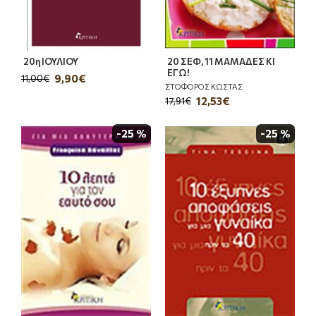
20η ΙΟΥΛΙΟΥ
20 ΣΕΦ, 11 ΜΑΜΑΔΕΣ ΚΙ
ΕΓΩ!
9,90€
11,00€
ΣΤΟΦΟΡΟΣ ΚΩΣΤΑΣ
12,53€
17,91€
-25 %
-25 %