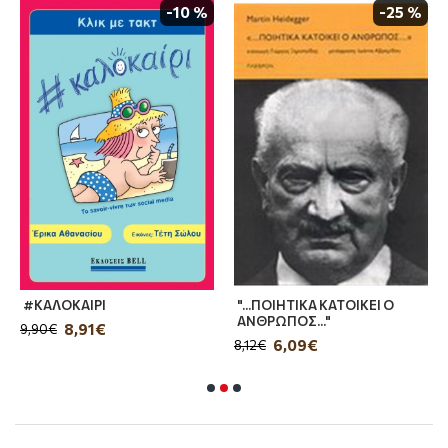
-10 %
-25 %
#ΚΑΛΟΚΑΙΡΙ
"...ΠΟΙΗΤΙΚΑ ΚΑΤΟΙΚΕΙ Ο
ΑΝΘΡΩΠΟΣ..."
8,91€
9,90€
6,09€
8,12€