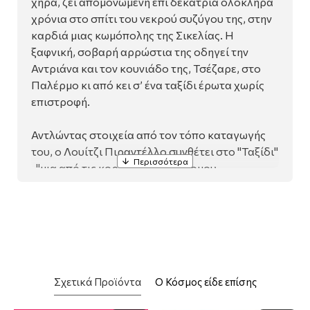
χήρα, ζει απομονωμένη επί δεκατρία ολόκληρα
χρόνια στο σπίτι του νεκρού συζύγου της, στην
καρδιά μιας κωμόπολης της Σικελίας. Η
ξαφνική, σοβαρή αρρώστια της οδηγεί την
Αντριάνα και τον κουνιάδο της, Τσέζαρε, στο
Παλέρμο κι από κει σ’ ένα ταξίδι έρωτα χωρίς
επιστροφή.
Αντλώντας στοιχεία από τον τόπο καταγωγής
του, ο Λουίτζι Πιραντέλλο συνθέτει στο "Ταξίδι"
-"μια από τις κορυφές του σύντομου
πιραντελλικού αφηγήματος"- την αυστηρότερη
και πιο επικριτική εικόνα της θέσης της
νησιώτισσας γυναίκας που συναντούμε σε
ολόκληρο το έργο του.
Σχετικά Προϊόντα
Ο Κόσμος είδε επίσης