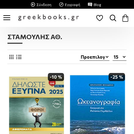
Σύνδεση
Εγγραφή
Blog
ΣΤΑΜΟΥΛΗΣ ΑΘ.
-10 %
-25 %