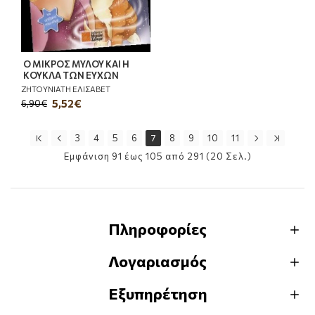
Ο ΜΙΚΡΟΣ ΜΥΛΟΥ ΚΑΙ Η
ΚΟΥΚΛΑ ΤΩΝ ΕΥΧΩΝ
ΖΗΤΟΥΝΙΑΤΗ ΕΛΙΣΑΒΕΤ
5,52€
6,90€
3
4
5
6
7
8
9
10
11
Εμφάνιση 91 έως 105 από 291 (20 Σελ.)
Πληροφορίες
Λογαριασμός
Εξυπηρέτηση