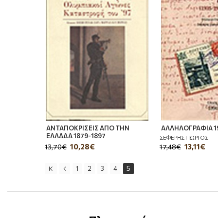
ΑΝΤΑΠΟΚΡΙΣΕΙΣ ΑΠΟ ΤΗΝ
ΑΛΛΗΛΟΓΡΑΦΙΑ 1
ΕΛΛΑΔΑ 1879-1897
ΣΕΦΕΡΗΣ ΓΙΩΡΓΟΣ
10,28€
13,11€
13,70€
17,48€
1
2
3
4
5