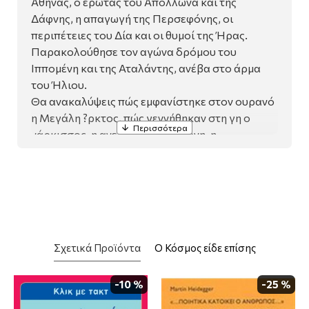
Αθηνάς, ο έρωτας του Απόλλωνα και της
Δάφνης, η απαγωγή της Περσεφόνης, οι
περιπέτειες του Δία και οι θυμοί της Ήρας.
Παρακολούθησε τον αγώνα δρόμου του
Ιππομένη και της Αταλάντης, ανέβα στο άρμα
του Ήλιου.
Θα ανακαλύψεις πώς εμφανίστηκε στον ουρανό
η Μεγάλη ?ρκτος, πώς γεννήθηκαν στη γη ο
νάρκισσος, η ανεμώνη και η δάφνη, η
κουκουβάγια, η αράχνη, τα βατράχια και οι
γλάροι.
Στον κόσμο των Μεταμορφώσεων, το τέλος μιας
ιστορίας ?δεν είναι ποτέ ένα τέλος αλλά- είναι
πάντα η αρχή μιας άλλης...
Σχετικά Προϊόντα
Ο Κόσμος είδε επίσης
-10 %
-25 %