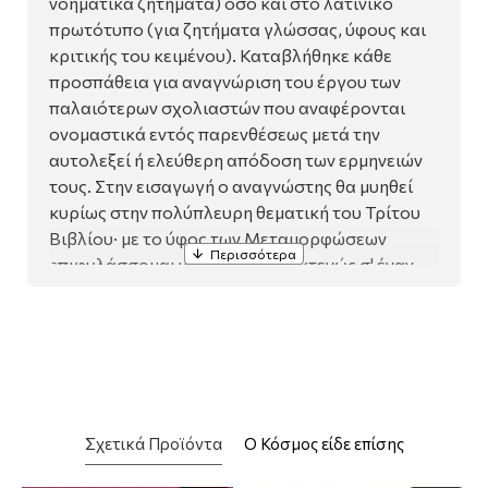
νοηματικά ζητήματα) όσο και στο λατινικό
πρωτότυπο (για ζητήματα γλώσσας, ύφους και
κριτικής του κειμένου). Καταβλήθηκε κάθε
προσπάθεια για αναγνώριση του έργου των
παλαιότερων σχολιαστών που αναφέρονται
ονομαστικά εντός παρενθέσεως μετά την
αυτολεξεί ή ελεύθερη απόδοση των ερμηνειών
τους. Στην εισαγωγή ο αναγνώστης θα μυηθεί
κυρίως στην πολύπλευρη θεματική του Τρίτου
Βιβλίου· με το ύφος των Μεταμορφώσεων
επιφυλάσσομαι να ασχοληθώ εκτενώς σ' έναν
από τους επόμενους τόμους. Τα σύγχρονα
βιβλία και άρθρα που μνημονεύονται πάνω από
μία φορά έχουν συντομογραφηθεί. Για τα
λατινικά έργα χρησιμοποιούνται ελληνικοί
τίτλοι· οι πρωτότυποι υπάρχουν στο Ευρετήριο
χωρίων.
Σχετικά Προϊόντα
Ο Κόσμος είδε επίσης
Το κείμενο ερείδεται στις δύο κριτικές εκδόσεις
αναφοράς -του W. S. Anderson στην Bibliotheca