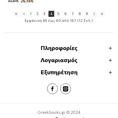
26,18€
30,81€
1
2
3
4
5
6
7
8
9
Εμφάνιση 46 έως 60 από 167 (12 Σελ.)
Πληροφορίες
Λογαριασμός
Εξυπηρέτηση
Greekbooks.gr © 2024