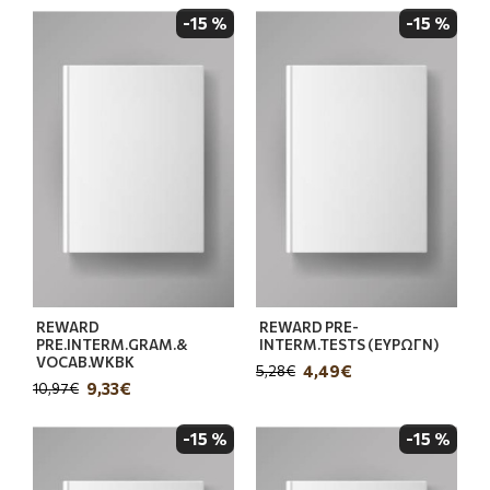
-15 %
-15 %
REWARD
REWARD PRE-
PRE.INTERM.GRAM.&
INTERM.TESTS (ΕΥΡΩΓΝ)
VOCAB.WKBK
4,49€
5,28€
9,33€
10,97€
-15 %
-15 %