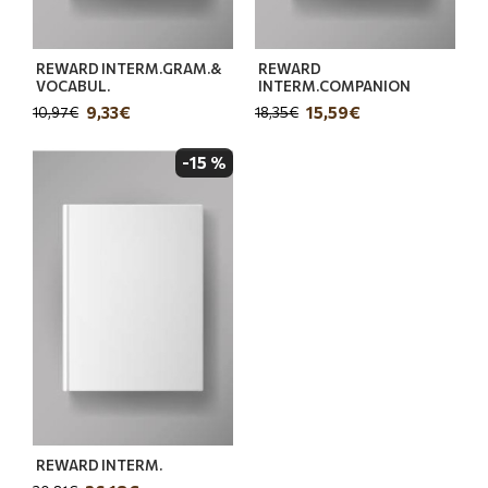
REWARD INTERM.GRAM.&
REWARD
VOCABUL.
INTERM.COMPANION
9,33€
15,59€
10,97€
18,35€
-15 %
REWARD INTERM.