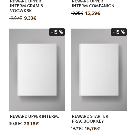
REWARD UPPER
REWARD UPPER
INTERM.GRAM.&
INTERM.COMPANION
VOC.WKBK
15,59€
18,35€
9,33€
10,97€
-15 %
-15 %
REWARD UPPER INTERM.
REWARD STARTER
PRAC.BOOK ΚΕΥ
26,18€
30,81€
16,76€
19,71€