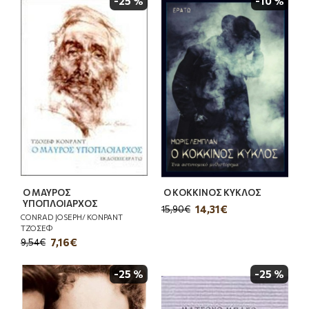
-25 %
-10 %
Ο ΜΑΥΡΟΣ
Ο ΚΟΚΚΙΝΟΣ ΚΥΚΛΟΣ
ΥΠΟΠΛΟΙΑΡΧΟΣ
14,31€
15,90€
CONRAD JOSEPH/ ΚΟΝΡΑΝΤ
ΤΖΟΣΕΦ
7,16€
9,54€
-25 %
-25 %