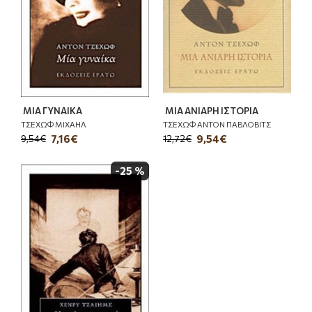
ΜΙΑ ΓΥΝΑΙΚΑ
ΜΙΑ ΑΝΙΑΡΗ ΙΣΤΟΡΙΑ
ΤΣΕΧΩΦ ΜΙΧΑΗΛ
ΤΣΕΧΩΦ ΑΝΤΟΝ ΠΑΒΛΟΒΙΤΣ
7,16€
9,54€
9,54€
12,72€
-25 %