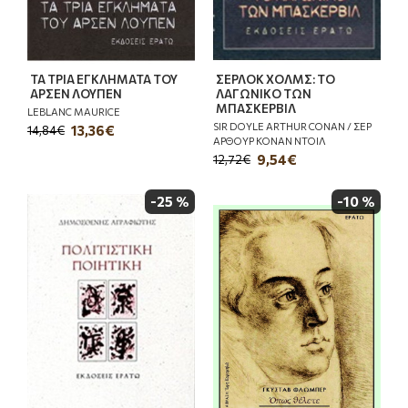
ΤΑ ΤΡΙΑ ΕΓΚΛΗΜΑΤΑ ΤΟΥ
ΣΕΡΛΟΚ ΧΟΛΜΣ: ΤΟ
ΑΡΣΕΝ ΛΟΥΠΕΝ
ΛΑΓΩΝΙΚΟ ΤΩΝ
ΜΠΑΣΚΕΡΒΙΛ
LEBLANC MAURICE
SIR DOYLE ARTHUR CONAN / ΣΕΡ
13,36€
14,84€
ΑΡΘΟΥΡ ΚΟΝΑΝ ΝΤΟΙΛ
9,54€
12,72€
-25 %
-10 %