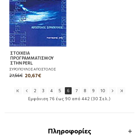
ΣΤΟΙΧΕΙΑ
ΠΡΟΓΡΑΜΜΑΤΙΣΜΟΥ
ΣΤΗΝ PERL
ΣΥΡΟΠΟΥΛΟΣ ΑΠΟΣΤΟΛΟΣ
20,67€
27,56€
2
3
4
5
6
7
8
9
10
Εμφάνιση 76 έως 90 από 442 (30 Σελ.)
Πληροφορίες