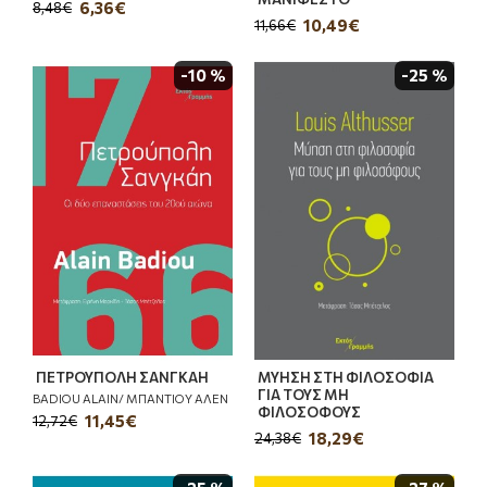
6,36€
8,48€
10,49€
11,66€
-10 %
-25 %
ΠΕΤΡΟΥΠΟΛΗ ΣΑΝΓΚΑΗ
ΜΥΗΣΗ ΣΤΗ ΦΙΛΟΣΟΦΙΑ
ΓΙΑ ΤΟΥΣ ΜΗ
BADIOU ALAIN/ ΜΠΑΝΤΙΟΥ ΑΛΕΝ
ΦΙΛΟΣΟΦΟΥΣ
11,45€
12,72€
18,29€
24,38€