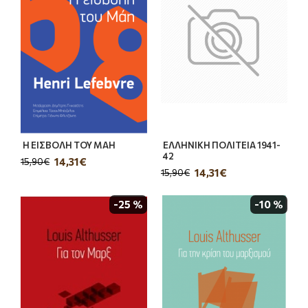
Η ΕΙΣΒΟΛΗ ΤΟΥ ΜΑΗ
ΕΛΛΗΝΙΚΗ ΠΟΛΙΤΕΙΑ 1941-
42
14,31€
15,90€
14,31€
15,90€
-25 %
-10 %