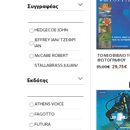
Συγγραφέας
HEDGECOE JOHN
JEFFREY IAN/ ΤΖΕΦΡΙ
ΙΑΝ
McCABE ROBERT
ΤΟ ΝΕΟ ΒΙΒΛΙΟ Τ
ΦΩΤΟΓΡΑΦΟΥ
STALLABRASS JULIAN/
29,75€
35,00€
ΣΤΟΛΜΠΡΑΣ
ΤΖΟΥΛΙΑΝ
Εκδότης
ΑΓΓΕΛΑΚΗ-ΡΟΥΚ
ΚΑΤΕΡΙΝΑ
ΑΔΑΜΟΠΟΥΛΟΣ
ATHENS VOICE
ΓΙΩΡΓΟΣ
FAGOTTO
ΑΘΑΝΑΣΟΠΟΥΛΟΣ
ΒΑΓΓΕΛΗΣ
FUTURA