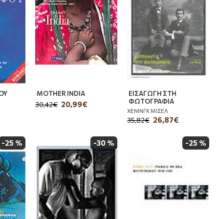
ΟΥ
MOTHER INDIA
ΕΙΣΑΓΩΓΗ ΣΤΗ
ΦΩΤΟΓΡΑΦΙΑ
20,99€
30,42€
ΧΕΝΙΝΓΚ ΜΙΣΕΛ
26,87€
35,82€
-25 %
-30 %
-25 %