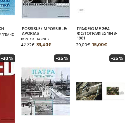
ΚΗ
POSSIBLE/IMPOSSIBLE:
ΓΡΑΦΕΙΟ ΜΕ ΘΕΑ
APORIAS
ΦΩΤΟΓΡΑΦΙΕΣ 1948-
ΑΓΓΕΛΗΣ
1981
ΚΟΝΤΟΣ ΓΙΑΝΝΗΣ
33,40€
15,00€
47,72€
20,00€
-30 %
-25 %
-35 %