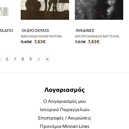
ΤΑ ΑΠΟ
ΟΙ ΔΥΟ ΣΚΥΛΟΙ
ΛΥΚΑΙΝΕΣ
ΝΙΚΟΛΑΪΔΗ ΚΩΝΣΤΑΝΤΙΝΑ
ΧΑΤΖΗΓΙΑΝΝΙΔΗΣ ΒΑΓΓΕΛΗΣ
7,63€
7,63€
8,48€
7,63€
5
6
7
8
9
Λογαριασμός
Ο Λογαριασμός μου
Ιστορικό Παραγγελιών
Επιστροφές / Ακυρώσεις
Προνόμια Minoan Lines