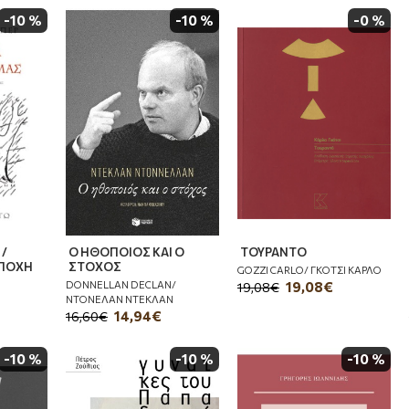
-10 %
-10 %
-0 %
 /
Ο ΗΘΟΠΟΙΟΣ ΚΑΙ Ο
ΤΟΥΡΑΝΤΟ
ΕΠΟΧΗ
ΣΤΟΧΟΣ
GOZZI CARLO/ ΓΚΟΤΣΙ ΚΑΡΛΟ
DONNELLAN DECLAN/
19,08€
19,08€
ΝΤΟΝΕΛΑΝ ΝΤΕΚΛΑΝ
14,94€
16,60€
-10 %
-10 %
-10 %