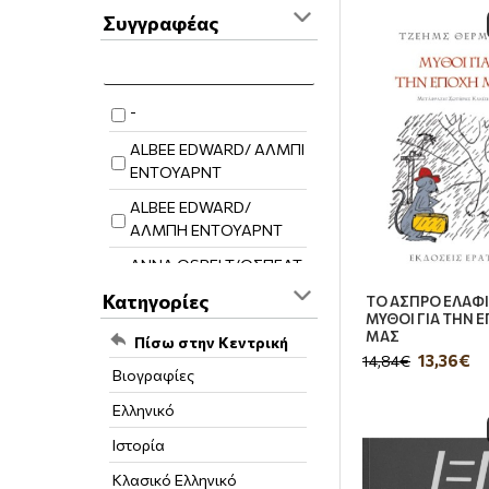
Συγγραφέας
-
ALBEE EDWARD/ ΑΛΜΠΙ
ΕΝΤΟΥΑΡΝΤ
ALBEE EDWARD/
ΑΛΜΠΗ ΕΝΤΟΥΑΡΝΤ
ANNA OSPELT/ΟΣΠΕΛΤ
ΑΝΝΑ
Κατηγορίες
ΤΟ ΑΣΠΡΟ ΕΛΑΦΙ
ΜΥΘΟΙ ΓΙΑ ΤΗΝ 
ANNE BOGART / ΑΝ
ΜΑΣ
Πίσω στην Κεντρική
ΜΠΟΓΚΑΡΤ
13,36€
14,84€
Βιογραφίες
ARIANE MNOUCHKINE/
ΑΡΙΑΝ ΜΝΟΥΣΚΙΝ
Ελληνικό
BANU GEORGES/
Ιστορία
ΜΠΑΝΙ ΖΟΡΖ
Κλασικό Ελληνικό