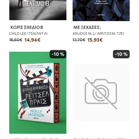
ΧΩΡΙΣ ΣΧΕΔΙΟ Β
ΜΕ ΞΕΧΑΣΕΣ;
CHILD LEE/ ΤΣΑΙΛΝΤ ΛΙ
ARLIDGE M. J./ ΑΡΛΙΤΖ ΕΜ. ΤΖΕΙ
14,94€
15,93€
16,60€
17,70€
-10 %
-10 %