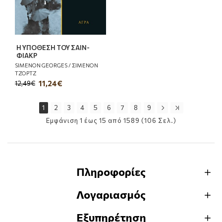
Η ΥΠΟΘΕΣΗ ΤΟΥ ΣΑΙΝ-
ΦΙΑΚΡ
SIMENON GEORGES / ΣΙΜΕΝΟΝ
ΤΖΟΡΤΖ
11,24€
12,49€
1
2
3
4
5
6
7
8
9
Εμφάνιση 1 έως 15 από 1589 (106 Σελ.)
Πληροφορίες
Λογαριασμός
Εξυπηρέτηση