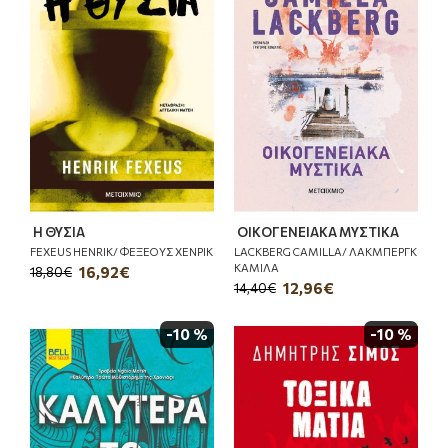
Η ΘΥΣΙΑ
ΟΙΚΟΓΕΝΕΙΑΚΑ ΜΥΣΤΙΚΑ
FEXEUS HENRIK/ ΦΕΞΕΟΥΣ ΧΕΝΡΙΚ
LACKBERG CAMILLA/ ΛΑΚΜΠΕΡΓΚ
ΚΑΜΙΛΑ
16,92€
18,80€
12,96€
14,40€
-10 %
-10 %