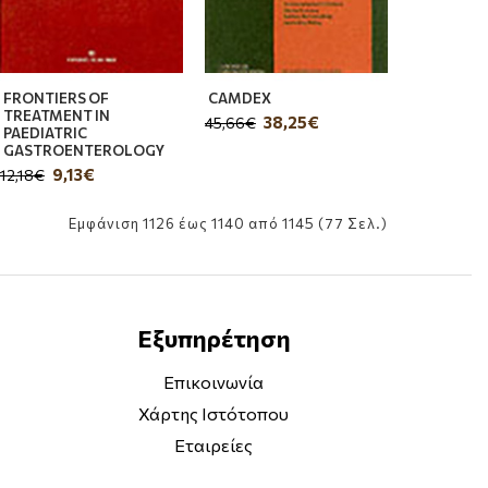
FRONTIERS OF
CAMDEX
TREATMENT IN
38,25€
45,66€
PAEDIATRIC
GASTROENTEROLOGY
9,13€
12,18€
Εμφάνιση 1126 έως 1140 από 1145 (77 Σελ.)
Εξυπηρέτηση
Επικοινωνία
Χάρτης Ιστότοπου
Εταιρείες