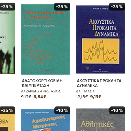
-25 %
-25 %
-25 %
ΑΛΑΤΟΚΟΡΤΙΚΟΕΙΔΗ
ΑΚΟΥΣΤΙΚΑ ΠΡΟΚΛΗΤΑ
ΚΑΙ ΥΠΕΡΤΑΣΗ
ΔΥΝΑΜΙΚΑ
ΛΑΖΑΡΙΔΗΣ ΑΝΑΣΤΑΣΙΟΣ
ΔΑΓΓΙΛΑΣ Α.
6,84€
9,13€
9,12€
12,18€
-25 %
-10 %
-10 %