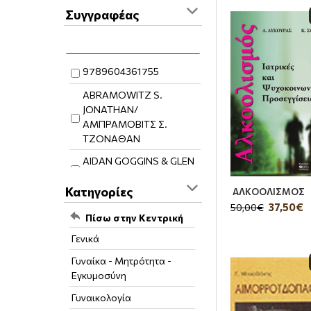
Συγγραφέας
9789604361755
ABRAMOWITZ S.
JONATHAN/
ΑΜΠΡΑΜΟΒΙΤΣ Σ.
ΤΖΟΝΑΘΑΝ
AIDAN GOGGINS & GLEN
MATTEN
Κατηγορίες
ΑΛΚΟΟΛΙΣΜΟΣ
ALDERSEY-WILLIAMS
37,50€
50,00€
HUGH/ΑΛΝΤΕΡΣΕΙ-
Πίσω στην Κεντρική
ΓΟΥΙΛΙΑΜΣ ΧΙΟΥ
Γενικά
ALEXANDER LOYD /
Γυναίκα - Μητρότητα -
ΑΛΕΞΑΝΤΕΡ ΛΟΙΝΤ
Εγκυμοσύνη
ANDREW WHITEHOUSE /
Γυναικολογία
ΑΝΤΡΙΟΥ ΓΟΥΑΙΤΧΑΟΥΖ