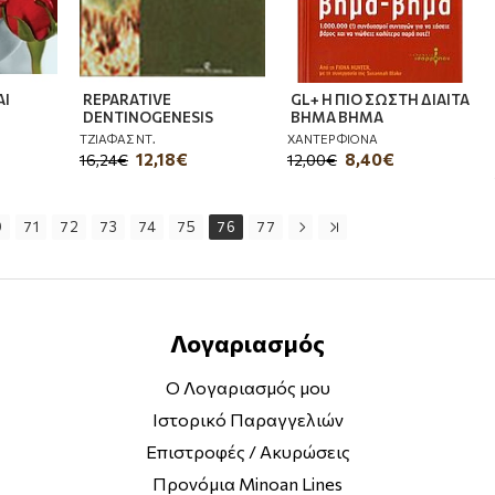
ΑΙ
REPARATIVE
GL+ Η ΠΙΟ ΣΩΣΤΗ ΔΙΑΙΤΑ
DENTINOGENESIS
ΒΗΜΑ ΒΗΜΑ
ΤΖΙΑΦΑΣ ΝΤ.
ΧΑΝΤΕΡ ΦΙΟΝΑ
12,18€
8,40€
16,24€
12,00€
0
71
72
73
74
75
76
77
Λογαριασμός
Ο Λογαριασμός μου
Ιστορικό Παραγγελιών
Επιστροφές / Ακυρώσεις
Προνόμια Minoan Lines