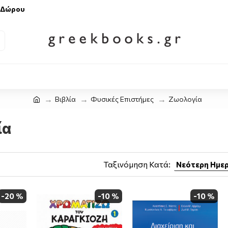
 Δώρου
Βιβλία
Φυσικές Επιστήμες
Ζωολογία
ία
Ταξινόμηση Κατά:
-20 %
-10 %
-10 %