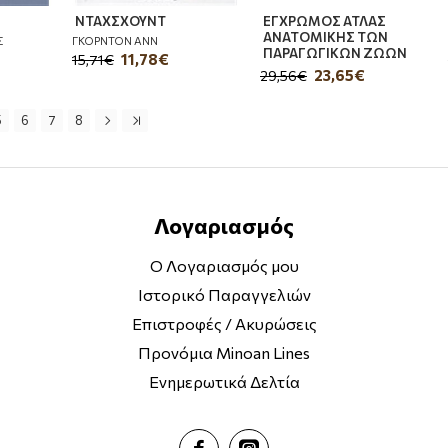
ΝΤΑΧΣΧΟΥΝΤ
ΕΓΧΡΩΜΟΣ ΑΤΛΑΣ
ΑΝΑΤΟΜΙΚΗΣ ΤΩΝ
Σ
ΓΚΟΡΝΤΟΝ ΑΝΝ
ΠΑΡΑΓΩΓΙΚΩΝ ΖΩΩΝ
11,78€
15,71€
23,65€
29,56€
5
6
7
8
Λογαριασμός
Ο Λογαριασμός μου
Ιστορικό Παραγγελιών
Επιστροφές / Ακυρώσεις
Προνόμια Minoan Lines
Ενημερωτικά Δελτία