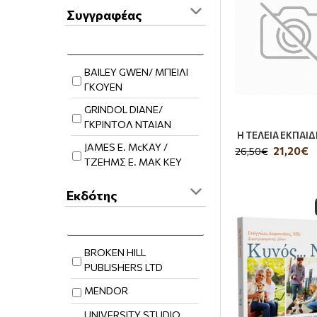
Συγγραφέας
BAILEY GWEN/ ΜΠΕΙΛΙ
ΓΚΟΥΕΝ
GRINDOL DIANE/
ΓΚΡΙΝΤΟΛ ΝΤΑΙΑΝ
Η ΤΕΛΕΙΑ ΕΚΠΑΙ
JAMES E. McKAY /
21,20€
26,50€
ΤΖΕΗΜΣ Ε. ΜΑΚ ΚΕΥ
LISIECKI HENRYK
Εκδότης
ΑΒΟΝ ΝΤΕΝΝΙΣ
ΑΚΡΑΣΤΑ ΛΙΖΑ Γ.
BROKEN HILL
ΑΛΙΓΙΖΑΚΗΣ ΙΩΑΝΝΗΣ
PUBLISHERS LTD
ΑΜΜΕΝ ΑΜΥ
MENDOR
ΑΜΠΡΑΧΑΝΟ ΣΤΕΦΑΝΙ
UNIVERSITY STUDIO