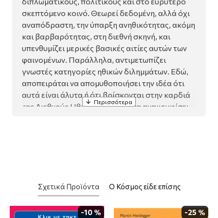
διπλωματικούς, πολιτικούς και στο ευρύτερο
σκεπτόμενο κοινό. Θεωρεί δεδομένη, αλλά όχι
αναπόδραστη, την ύπαρξη ανηθικότητας, ακόμη
και βαρβαρότητας, στη διεθνή σκηνή, και
υπενθυμίζει μερικές βασικές αιτίες αυτών των
φαινομένων. Παράλληλα, αντιμετωπίζει
γνωστές κατηγορίες ηθικών διλημμάτων. Εδώ,
αποπειράται να απομυθοποιήσει την ιδέα ότι
αυτά είναι άλυτα ή ότι βρίσκονται στην καρδιά
της Διεθνούς Ηθικής, αλλά και να ανακουφίσει
με την υπόδειξη ότι, σε περίπτωση αδυναμίας
επίλυσης ενός διλήμματος, δεν δικαιολογείται
είτε πανικός είναι αίσθημα αφόρητης ενοχής.
Σχετικά Προϊόντα
Ο Κόσμος είδε επίσης
-10 %
-25 %