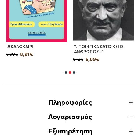
ΑΙΡΙ
"...ΠΟΙΗΤΙΚΑ ΚΑΤΟΙΚΕΙ Ο
"ΑΓΙΩ ΠΝΕ
ΑΝΘΡΩΠΟΣ..."
ΨΥΧΗ ΖΩΟΥΤ
,91€
6,09€
4,5
8,12€
6,09€
Πληροφορίες
Λογαριασμός
Εξυπηρέτηση