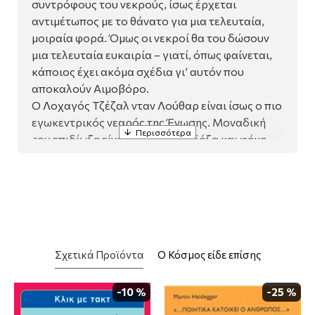
συντρόφους του νεκρούς, ίσως έρχεται
αντιμέτωπος με το θάνατο για μια τελευταία,
μοιραία φορά. Όμως οι νεκροί θα του δώσουν
μια τελευταία ευκαιρία – γιατί, όπως φαίνεται,
κάποιος έχει ακόμα σχέδια γι’ αυτόν που
αποκαλούν Αιμοβόρο.
Ο Λοχαγός Τζέζαλ νταν Λούθαρ είναι ίσως ο πιο
εγωκεντρικός νεαρός της Ένωσης. Μοναδική
του επιδίωξη είναι να κερδίσει δόξα και φήμη
στον ετήσιο διαγωνισμό ξιφασκίας. Όμως ένας
πόλεμος πλησιάζει – και στον παγωμένο Βορρά
πολεμούν με πολύ διαφορετικούς κανόνες...
Ο Ιεροεξεταστής Γκλόκτα, πάλαι ποτέ ήρωας,
πρώην αιχμάλωτος πολέμου και νυν
βασανιστής, θα χαιρόταν ιδιαίτερα να δει τον
Σχετικά Προϊόντα
Ο Κόσμος είδε επίσης
Τζέζαλ νεκρό. Βέβαια, η αλήθεια είναι ότι ο
Γκλόκτα μισεί τους πάντες. Η μανιώδης
αναζήτηση για προδότες δεν του αφήνει
-10 %
-25 %
περιθώρια για φίλους – και η τελευταία σειρά