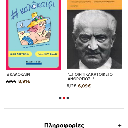
φόνων που ερευνά ίσως οδηγεί κατευθείαν στη
διεφθαρμένη καρδιά της κυβέρνησης... αν
καταφέρει να μείνει ζωντανός για να
διαλευκάνει την υπόθεση.
Τέλος, υπάρχει και ο Μπαγιάζ, ένας δύστροπος
και ιδιαίτερα ευέξαπτος ηλικιωμένος. Είναι
πράγματι ο Πρώτος των Μάγων ή ένας
επιτήδειος απατεώνας; Όποιος κι αν είναι
τελικά, το μόνο βέβαιο είναι ότι θα κάνει τις
ζωές των Λόγκεν, Τζέζαλ και Γκλόκτα
εξαιρετικά πιο δύσκολες...
#ΚΑΛΟΚΑΙΡΙ
"...ΠΟΙΗΤΙΚΑ ΚΑΤΟΙΚΕΙ Ο
ΑΝΘΡΩΠΟΣ..."
8,91€
9,90€
6,09€
«Το καλύτερο δείγμα σύγχρονης λογοτεχνίας
8,12€
του φανταστικού.»
SFX
«Συναρπαστική υπόθεση, πολύπλοκοι
χαρακτήρες και υπόγειο χιούμορ. Δεν είναι ένα
Πληροφορίες
συνηθισμένο βιβλίο.»