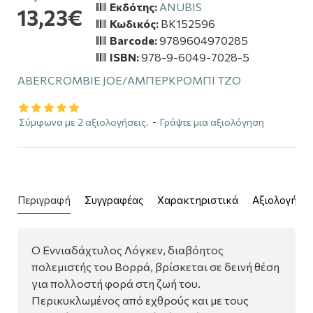
Εκδότης:
ANUBIS
13,23€
Κωδικός:
BK152596
Barcode:
9789604970285
ISBN:
978-9-6049-7028-5
ABERCROMBIE JOE/ΑΜΠΕΡΚΡΟΜΠΙ ΤΖΟ
Σύμφωνα με 2 αξιολογήσεις.
-
Γράψτε μια αξιολόγηση
Περιγραφή
Συγγραφέας
Χαρακτηριστικά
Αξιολογήσει
Ο Εννιαδάχτυλος Λόγκεν, διαβόητος
πολεμιστής του Βορρά, βρίσκεται σε δεινή θέση
για πολλοστή φορά στη ζωή του.
Περικυκλωμένος από εχθρούς και με τους