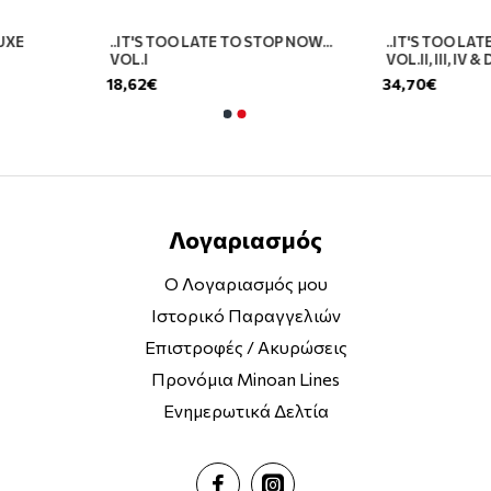
LUXE
..IT'S TOO LATE TO STOP NOW...
..IT'S TOO LAT
VOL.I
VOL.II, III, IV &
18,62€
34,70€
Λογαριασμός
Ο Λογαριασμός μου
Ιστορικό Παραγγελιών
Επιστροφές / Ακυρώσεις
Προνόμια Minoan Lines
Ενημερωτικά Δελτία