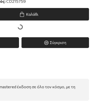
ός:
CD215759
Καλάθι
Σύγκριση
astered έκδοση σε όλο τον κόσμο, με τη