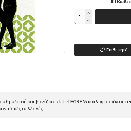
Κωδικ
Επιθυμητό
του θρυλικού κουβανέζικου label EGREM κυκλοφορούν σε rem
 μοναδικές συλλογές.