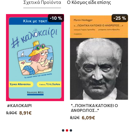
Σχετικά Προϊόντα
Ο Κόσμος είδε επίσης
µετά την ανάγνωση του βιβλίου. […] Ο
Χαριτόπουλος αρχίζει το βιβλίο µε µια υπέροχη
-10 %
-25 %
Εισαγωγή, µε την οποία ανάγει, ή καλύτερα
εξυψώνει, αυτόν τον κόσµο στο χώρο του
ιστορικού Θρύλου. Σε µια πρωθύστερη σκηνή οι
οπαδοί του Ολυµπιακού, ανάµεσά τους και οι
ήρωες των διηγηµάτων που θ’ ακολουθήσουν,
συγκεντρώνονται για να ικετεύσουν τον Πατέρα
να µη φύγει από την οµάδα. Ο συγγραφέας
αναφέρει τα ονόµατα των προσελθόντων µε
τρόπο αρχαίου ιστορικού και επικού ποιητή».
Δηµοσθένης Κούρτοβικ, Ελευθεροτυπία
#ΚΑΛΟΚΑΙΡΙ
"...ΠΟΙΗΤΙΚΑ ΚΑΤΟΙΚΕΙ Ο
ΑΝΘΡΩΠΟΣ..."
8,91€
9,90€
6,09€
8,12€