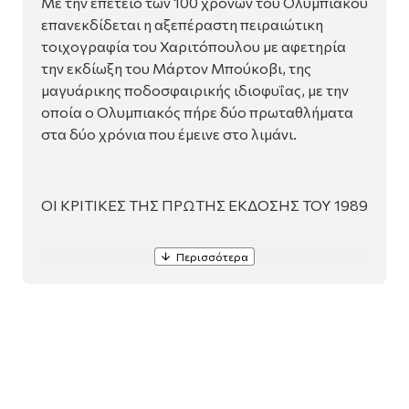
Με την επέτειο των 100 χρόνων του Ολυμπιακού
επανεκδίδεται η αξεπέραστη πειραιώτικη
τοιχογραφία του Χαριτόπουλου με αφετηρία
την εκδίωξη του Μάρτον Μπούκοβι, της
μαγυάρικης ποδοσφαιρικής ιδιοφυΐας, με την
οποία ο Ολυμπιακός πήρε δύο πρωταθλήματα
στα δύο χρόνια που έμεινε στο λιμάνι.
ΟΙ ΚΡΙΤΙΚΕΣ ΤΗΣ ΠΡΩΤΗΣ ΕΚΔΟΣΗΣ ΤΟΥ 1989
«Η συλλογή διηγηµάτων του Δ. Χαριτόπουλου
έχει ένα λογοτεχνικό βάρος αντιστρόφως
ανάλογο µε τον όγκο της. Τόσο ο κόσµος που
ζωντανεύει στις σελίδες της όσο και η τεχνική
που χρησιµοποιεί ο συγγραφέας, για να τον
ζωντανέψει, αιχµαλωτίζουν το ενδιαφέρον του
αναγνώστη και συνεχίζουν να το συγκρατούν