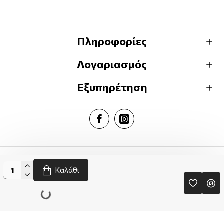
«Μικρές, σκληρές ιστορίες για ανθρώπους που
υπάρχουν κι όµως δε θέλουµε να ξέρουµε ότι
Πληροφορίες
υπάρχουν, για έναν κόσµο που ζει τη δικιά του
βασανιστική κόλαση. Ένα βιβλίο σοκ. Διαβάστε
Λογαριασμός
το!»
Εξυπηρέτηση
Το Ποντίκι
Greekbooks.gr © 2024
Καλάθι
Handcrafted by
«Δεν αντέχω τόση απελπισία! Που ο
Χαριτόπουλος ξεκολλάει µε τα δόντια και τα
νύχια από την ίδια την πραγµατικότητα και τη