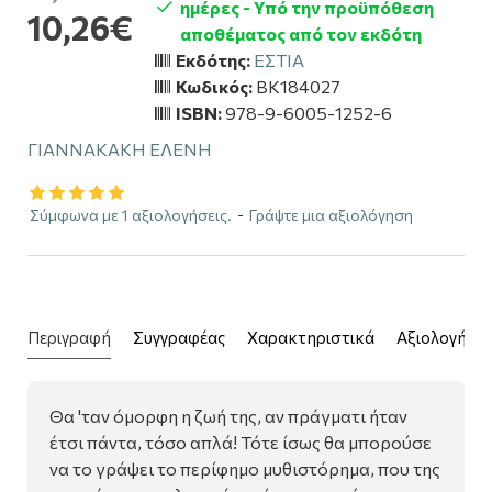
ημέρες - Υπό την προϋπόθεση
10,26€
αποθέματος από τον εκδότη
Εκδότης:
ΕΣΤΙΑ
Κωδικός:
BK184027
ISBN:
978-9-6005-1252-6
ΓΙΑΝΝΑΚΑΚΗ ΕΛΕΝΗ
Σύμφωνα με 1 αξιολογήσεις.
-
Γράψτε μια αξιολόγηση
Περιγραφή
Συγγραφέας
Χαρακτηριστικά
Αξιολογήσει
Θα 'ταν όμορφη η ζωή της, αν πράγματι ήταν
έτσι πάντα, τόσο απλά! Τότε ίσως θα μπορούσε
να το γράψει το περίφημο μυθιστόρημα, που της