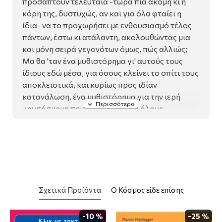
προσάπτουν τελευταία -τώρα πια ακόμη κι η
κόρη της, δυστυχώς, αν και για όλα φταίει η
ίδια- να το προχωρήσει με ενθουσιασμό τέλος
πάντων, έστω κι ατάλαντη, ακολουθώντας μια
και μόνη σειρά γεγονότων όμως, πώς αλλιώς;
Μα θα 'ταν ένα μυθιστόρημα γι' αυτούς τους
ίδιους εδώ μέσα, για όσους κλείνει το σπίτι τους
αποκλειστικά, και κυρίως προς ιδίαν
κατανάλωση, ένα μυθιστόρημα για την ιερή
χρυσόσκονη που τους σκεπάζει όλους
αυτοκρατορικά, αρμονικά συμβιώνοντας στα
τοιχώματα και στον πυθμένα του χάλκινου
γουδιού, ως άλλη κολυμπήθρα του Σιλωάμ, και
για τ' αγγελάκια στη μοκέτα της, κυρίως γι'
αυτά, πολλά και παχουλά και ροδομάγουλα,
σαν κι εκείνα που κόλλαγε στα τζάμια της
Σχετικά Προϊόντα
Ο Κόσμος είδε επίσης
παραμονές Χριστουγέννων, εκεί κάπου στα
εφτά μ' οχτώ, δεν θυμάται ακριβώς.
-10 %
-25 %