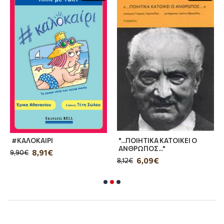
Σκηνές από έναν γάμο σ' ένα μυθιστόρημα γύρω
από τις εύθραυστες ισορροπίες των
ενδοοικογενειακών σχέσεων, τα ρευστά όρια
της ηθικής και το σκοτεινό βλέμμα της σαγήνης.
Όταν ο μονόλογος ξεφεύγει από την φιλήσυχη
εξομολόγηση για να οδηγήσει τον αναγνώστη
στα ανοίκεια βάθη του ψυχολογικοιύ θρίλερ.
#ΚΑΛΟΚΑΙΡΙ
"...ΠΟΙΗΤΙΚΑ ΚΑΤΟΙΚΕΙ Ο
ΑΝΘΡΩΠΟΣ..."
8,91€
9,90€
6,09€
8,12€