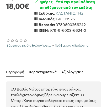
ημέρες - Υπό την προϋπόθεση
18,00€
αποθέματος από τον εκδότη
Εκδότης:
ΚΑΣΤΑΝΙΩΤΗΣ
Κωδικός:
BK338925
Barcode:
9789600366242
ISBN:
978-9-6003-6624-2
Σύμφωνα με 0 αξιολογήσεις.
-
Γράψτε μια αξιολόγηση
Περιγραφή
Χαρακτηριστικά
Αξιολογήσεις
«Ο Βαθύς Νότος μπορεί να είναι ράκος,
τουλάχιστον όμως ξέρει να ουρλιάζει». O
Μπάρι Χάνα συγκαταλέγεται στους κορυφαίους
και πλέον ιδιόρρυθμους δεξιοτέχνες του