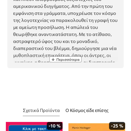
αμερικανικού διηγήματος. Από την πρώτη του
εμφάνιση στα γράμματα, υποχρέωσε τον κόσμο
της λογοτεχνίας να παρακολουθεί τη γραφή του
με αμείωτη προσήλωση. Η απώλειά του
θεωρήθηκε αναντικατάστατη. Με το ατίθασο,
αστραφτερό ύφος του και το μοναδικό,
διαπεραστικό του βλέμμα, δημιούργησε μια νέα
μυθοπλαστική επικράτεια, όπου οι άντρες, οι
γυναίκες, η θρησκεία, η λαγνεία, οι διαστροφές,
οι εξαρτήσεις, τα καλά παιδιά, τα κακά παιδιά, η
βία, τα όπλα, τα αυτοκίνητα, η φύση, τα ζώα, το
ψάρεμα, οι φασαρίες, οι εμπρησμοί, ο σκληρός
ρεαλισμός, ο τρυφερός σουρεαλισμός, η
μουσική, το παρελθόν και το παρόν, όλα αυτά
και ακόμα περισσότερα, συγχωνεύονται και
Σχετικά Προϊόντα
Ο Κόσμος είδε επίσης
εκρήγνυνται σε ανεπανάληπτους συνδυασμούς.
Οι έκτυποι χαρακτήρες του Χάνα κινούνται σε
ένα φασματικό μεταίχμιο, ανάμεσα στο τραγικό
-10 %
-25 %