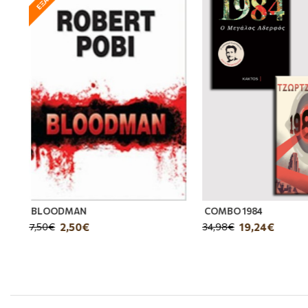
ΙΑΣ
BLOODMAN
COMBO 1984
2,50€
19,24€
7,50€
34,98€