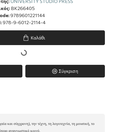
της:
UNIVERSITY STUDIO PRESS
κός:
BK266405
ode:
9789601221144
:
978-9-6012-2114-4
Καλάθι
Σύγκριση
ία και σύγχρονη), την τέχνη, τη λογοτεχνία, τη μουσική, το
ύτερο αναγνωστικό κοινό.