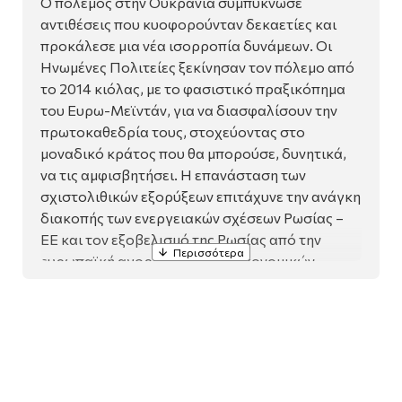
Ο πόλεµος στην Ουκρανία συµπύκνωσε
αντιθέσεις που κυοφορούνταν δεκαετίες και
προκάλεσε µια νέα ισορροπία δυνά­µεων. Οι
Ηνωµένες Πολιτείες ξεκίνησαν τον πόλεµο από
το 2014 κιόλας, µε το φασιστικό πραξικόπηµα
του Ευρω-Μεϊντάν, για να διασφαλίσουν την
πρωτοκαθεδρία τους, στοχεύοντας στο
µοναδικό κράτος που θα µπορούσε, δυνητικά,
να τις αµφι­σβητήσει. Η επανάσταση των
σχιστολιθικών εξορύξεων επιτάχυνε την ανάγκη
διακοπής των ενεργειακών σχέσεων Ρωσίας –
ΕΕ και τον εξοβελισµό της Ρωσίας από την
ευρωπαϊκή αγορά µέσω των οικονοµικών
κυρώσεων. Το τρόπαιο της Ουά­σιγκτον ήταν η
θωράκιση και αναβάθµιση την παγκόσµιας
ηγεµονίας της.
Ο πόλεµος µετέτρεψε την ΕΕ σε άβουλο και