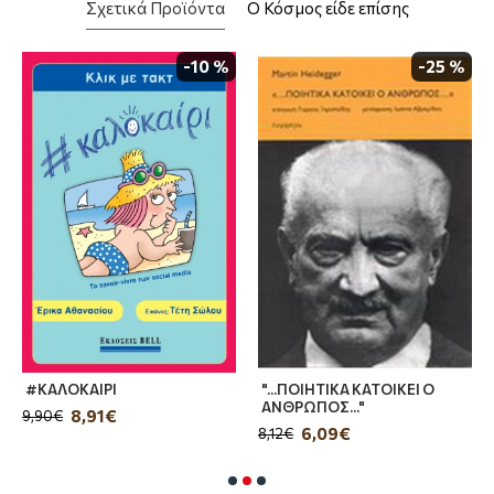
Σχετικά Προϊόντα
Ο Κόσμος είδε επίσης
πειθήνιο άθυρµα της Ουάσιγκτον. Η Ευρώπη
παραιτήθηκε από κάθε φιλοδοξία να
-10 %
-25 %
αποτελέσει ένα ανεξάρτητο κι ανταγωνιστικό
στις ΗΠΑ ιµπεριαλιστικό κέντρο. Στο
εσωτερικό της ΕΕ ο πόλεµος στην Ουκρανία
έδωσε νέα ώθηση στη χρόνια αντιδραστική της
στροφή, κανονικοποίησε τον νεοφασισµό και τη
λογοκρισία, επισηµοποίησε τη Ρωσοφοβία και
καταδίκασε σε πρόωρο θάνατο κάθε
προσπάθεια αντιµετώπισης της κλιµατικής
αλλαγής. Εµφάνισε ως αναγκαία την ανάδυση
της πολεµικής οικονοµίας που απορροφά
δισεκατοµµύρια ευρώ από τη δηµόσια υγεία και
παιδεία.
#ΚΑΛΟΚΑΙΡΙ
"...ΠΟΙΗΤΙΚΑ ΚΑΤΟΙΚΕΙ Ο
ΑΝΘΡΩΠΟΣ..."
8,91€
9,90€
6,09€
8,12€
Η Ουκρανία ακόµα κι αν δεν υπήρχε θα έπρεπε
να εφευρεθεί για να ανοίξει την αυλαία µιας νέας