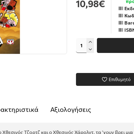
10,98€
προ
Εκδ
Κωδ
Bar
ISB
Επιθυμητό
ακτηριστικά
Αξιολογήσεις
ο Χθεσινός Τζορτζ και ο Χθεσινός Χάρολντ, τα ’χουν βρει μι