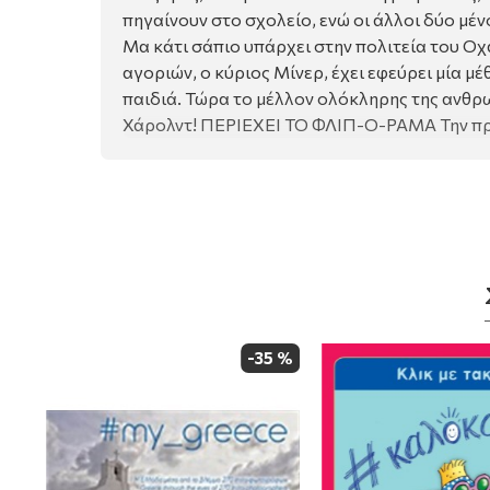
πηγαίνουν στο σχολείο, ενώ οι άλλοι δύο μέν
Μα κάτι σάπιο υπάρχει στην πολιτεία του Οχ
αγοριών, ο κύριος Μίνερ, έχει εφεύρει μία 
παιδιά. Τώρα το μέλλον ολόκληρης της ανθρω
Χάρολντ! ΠΕΡΙΕΧΕΙ ΤΟ ΦΛΙΠ-Ο-ΡΑΜΑ Την πρω
 %
-35 %