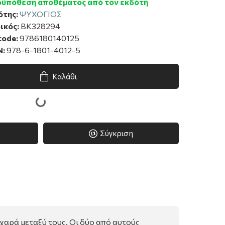
ϋπόθεση αποθέματος από τον εκδότη
ότης:
ΨΥΧΟΓΙΟΣ
ικός:
BK328294
code:
9786180140125
N:
978-6-1801-4012-5
Καλάθι
Σύγκριση
α χαρά μεταξύ τους. Οι δύο από αυτούς