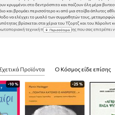
ουν κρυμμένοι στο δεντρόσπιτο και παίζουν όλη μέρα βιντεο
άιο και βρομάει περισσότερο κι από μια στοίβα άπλυτες αθ
μέθοδο να ελέγχει το μυαλό των συμμαθητών τους, μεταμορφώ
πότητας βρίσκεται στα χέρια του Τζορτζ και του Χάρολντ κ
τοποριακή τεχνική παγκοσμίου φήμης που σας επιτρέπει να
Σχετικά Προϊόντα
Ο Κόσμος είδε επίσης
-10 %
-25 %