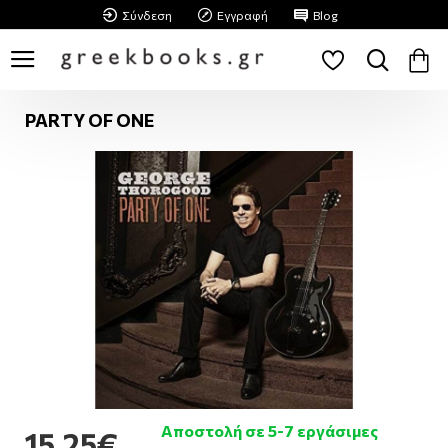
Σύνδεση
Εγγραφή
Blog
PARTY OF ONE
Αποστολή σε 5-7 εργάσιμες
15,25€