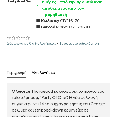
ημέρες - Υπό την προϋπόθεση
αποθέματος από τον
προμηθευτή
Κωδικός:
CD216170
Barcode:
888072028630
Σύμφωνα με 0 αξιολογήσεις.
-
Γράψτε μια αξιολόγηση
Περιγραφή
Αξιολογήσεις
Ο George Thorogood κυκλοφορεί το πρώτο του
solo άλμπουμ, “Party Of One”. Η νέα συλλογή
συγκεντρώνει 14 solo ηχογραφήσεις του George
σε ωμές και stripped-down ερμηνείες σε
παραδοσιακά blues, classics και modern blues