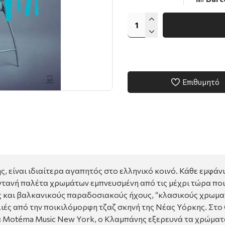
Επιθυμητό
 είναι ιδιαίτερα αγαπητός στο ελληνικό κοινό. Κάθε εμφάνι
ντανή παλέτα χρωμάτων εμπνευσμένη από τις μέχρι τώρα ποικ
ς και βαλκανικούς παραδοσιακούς ήχους, “κλασικούς χρωματ
ιές από την ποικιλόμορφη τζαζ σκηνή της Νέας Υόρκης. Στο 
α Motéma Music New York, ο Κλαμπάνης εξερευνά τα χρώματ