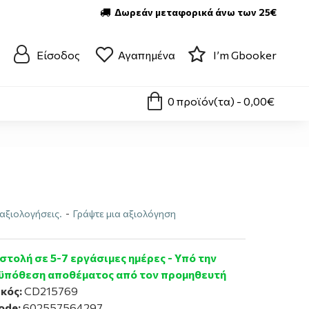
Δωρεάν μεταφορικά άνω των 25€
Είσοδος
Αγαπημένα
I’m Gbooker
0 προϊόν(τα) - 0,00€
αξιολογήσεις.
-
Γράψτε μια αξιολόγηση
τολή σε 5-7 εργάσιμες ημέρες - Υπό την
ϋπόθεση αποθέματος από τον προμηθευτή
κός:
CD215769
ode:
602557564297