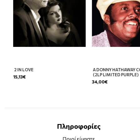
2 IN LOVE
A DONNY HATHAWAY C
(2LP LIMITED PURPLE)
15,13€
34,00€
Πληροφορίες
Ποιοί είμαστε