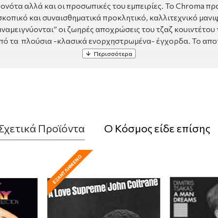
νότα αλλά και οι προσωπικές του εμπειρίες. Το Chroma π
σκοπικό και συναισθηματικά προκλητικό, καλλιτεχνικό μανι
αναμειγνύονται” οι ζωηρές αποχρώσεις του τζαζ κουιντέτου 
από τα πλούσια -κλασικά ενορχηστρωμένα- έγχορδα. Το απο
Σχετικά Προϊόντα
Ο Κόσμος είδε επίσης
ΕΞΑΝΤΛΗΜΈΝΟ