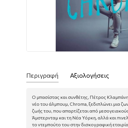
Περιγραφή
Αξιολογήσεις
Ο μπασίστας και συνθέτης, Πέτρος Κλαμπάνης,
νέο του άλμπουμ, Chroma, ξεδιπλώνει μια ζω
ζωής του, που απαρτίζεται από μεσογειακού
Άμστερνταμ και τη Νέα Υόρκη, αλλά και πινελ
το ντεμπούτο του στην δισκογραφική εταιρί