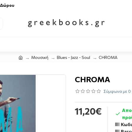
 Δώρου
Μουσική
Blues - Jazz - Soul
CHROMA
CHROMA
Σύμφωνα με 0 
11,20€
Αποσ
προ
Κωδι
Barc