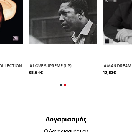
OLLECTION
A LOVE SUPREME (LP)
A MAN DREAM
38,64€
12,83€
Λογαριασμός
Ο Λογαριασμός μου