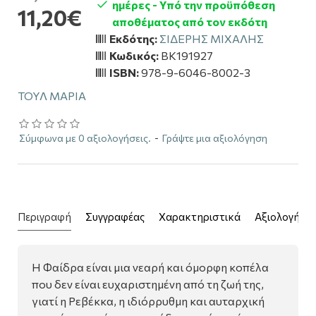
ημέρες - Υπό την προϋπόθεση
11,20€
αποθέματος από τον εκδότη
Εκδότης:
ΣΙΔΕΡΗΣ ΜΙΧΑΛΗΣ
Κωδικός:
BK191927
ISBN:
978-9-6046-8002-3
ΤΟΥΛ ΜΑΡΙΑ
Σύμφωνα με 0 αξιολογήσεις.
-
Γράψτε μια αξιολόγηση
Περιγραφή
Συγγραφέας
Χαρακτηριστικά
Αξιολογήσει
Η Φαίδρα είναι μια νεαρή και όμορφη κοπέλα
που δεν είναι ευχαριστημένη από τη ζωή της,
γιατί η Ρεβέκκα, η ιδιόρρυθμη και αυταρχική