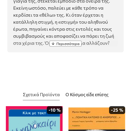
γιαγιά της, στέκεται εμπόδιο στα όνειρά της.
Εκείνη ωστόσο, παλεύει με κάθε τρόπο να
κερδίσει τα «θέλω» της. Κι όταν έρχεται η
κατάλληλη στιγμή, η «στιγμή» του αληθινού
έρωτα, πηγαίνει κόντρα στις εντολές και τους
συμβιβασμούς και αποφασίζει να πάρει τη ζωή
στα χέρια της. Όμως ξαφνικά όλα αλλάζουν?
Σχετικά Προϊόντα
Ο Κόσμος είδε επίσης
-10 %
-25 %