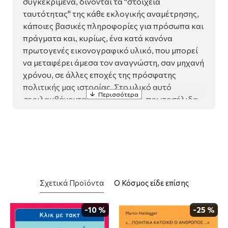
συγκεκριμένα, δίνονται τα "στοιχεία
ταυτότητας" της κάθε εκλογικής αναμέτρησης,
κάποιες βασικές πληροφορίες για πρόσωπα και
πράγματα και, κυρίως, ένα κατά κανόνα
πρωτογενές εικονογραφικό υλικό, που μπορεί
να μεταφέρει άμεσα τον αναγνώστη, σαν μηχανή
χρόνου, σε άλλες εποχές της πρόσφατης
πολιτικής μας ιστορίας. Στο υλικό αυτό
περιλαμβάνονται φωτογραφίες, πρωτοσέλιδα
εφημερίδων και περιοδικών, προεκλογικό υλικό
κομμάτων, ψηφοδέλτια, έγγραφα,
γελοιογραφίες και άλλα ντοκουμέντα.
Πιστεύουμε ότι αυτό το βιβλίο θα βοηθήσει
τους παλαιότερους να βάλουν σε μια τάξη τις
μνήμες τους και να θυμηθούν γεγονότα και
Σχετικά Προϊόντα
Ο Κόσμος είδε επίσης
καταστάσεις, που κάποτε ήταν στο επίκεντρο
του γενικού ενδιαφέροντος. Παράλληλα, θα
συμβάλει στο να πληροφορηθούν οι νεότεροι,
-10 %
-25 %
με συστηματικό, ευσύνοπτο αλλά και γλαφυρό