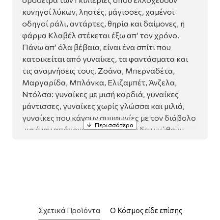
κυνηγοί λύκων, ληστές, μάγισσες, χαμένοι
οδηγοί ράλι, αντάρτες, θηρία και δαίμονες, η
φάρμα Κλαβέλ στέκεται έξω απ’ τον χρόνο.
Πάνω απ’ όλα βέβαια, είναι ένα σπίτι που
κατοικείται από γυναίκες, τα φαντάσματα και
τις αναμνήσεις τους. Ζοάνα, Μπερναδέτα,
Μαργαρίδα, Μπλάνκα, Ελιζαμπέτ, Άνζελα,
Ντόλσα: γυναίκες με μισή καρδιά, γυναίκες
μάντισσες, γυναίκες χωρίς γλώσσα και μιλιά,
γυναίκες που κάνουν συμφωνίες με τον διάβολο
για έναν απόγονο, γυναίκες που δεν νιώθουν
πόνο. Αυτές οι γυναίκες, και όχι μόνο, σήμερα
ετοιμάζουν ένα πάρτι…
Ένα γλωσσικά χειμαρρώδες έργο γεμάτο
χιούμορ και τόλμη, που διερευνά τον άρρηκτο
δεσμό μεταξύ φωτός και σκοταδιού, ζωής και
θανάτου, λήθης και μνήμης, πραγματικότητας
Σχετικά Προϊόντα
Ο Κόσμος είδε επίσης
και μυθοπλασίας, από τη βραβευμένη