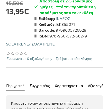
Αποστολή σε 2-5 εργάσιμες
15,50€
ημέρες - Υπό την προϋπόθεση
13,95€
αποθέματος από τον εκδότη
Εκδότης:
ΙΚΑΡΟΣ
Κωδικός:
BK355071
Barcode:
9789605726829
ISBN:
978-960-572-682-9
SOLA IRENE/ ΣΟΛΑ ΙΡΕΝΕ
Σύμφωνα με 0 αξιολογήσεις.
-
Γράψτε μια αξιολόγηση
Περιγραφή
Συγγραφέας
Χαρακτηριστικά
Αξιολογήσει
Κρυμμένη στην απόκρημνη κι απόμακρη
οροσειρά των Γκιλιερίες όπου ελλοχεύουν