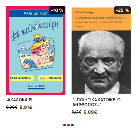
συγγραφέα τού
Τραγουδώ εγώ και το βουνό
-10 %
-25 %
χορεύει
.
#ΚΑΛΟΚΑΙΡΙ
"...ΠΟΙΗΤΙΚΑ ΚΑΤΟΙΚΕΙ Ο
ΑΝΘΡΩΠΟΣ..."
8,91€
9,90€
6,09€
8,12€