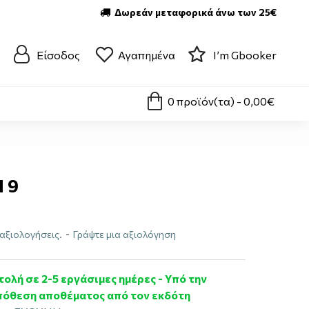
Δωρεάν μεταφορικά άνω των 25€
Είσοδος
Αγαπημένα
I’m Gbooker
0 προϊόν(τα) - 0,00€
 9
αξιολογήσεις.
-
Γράψτε μια αξιολόγηση
ολή σε 2-5 εργάσιμες ημέρες - Υπό την
όθεση αποθέματος από τον εκδότη