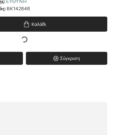
ς:
ΕΥΘΥΝΗ
ός:
BK142848
Καλάθι
Σύγκριση