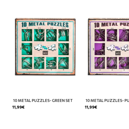
ZLES- BLUE SET
10 METAL PUZZLES- GREEN SET
10 M
11,99€
11,99