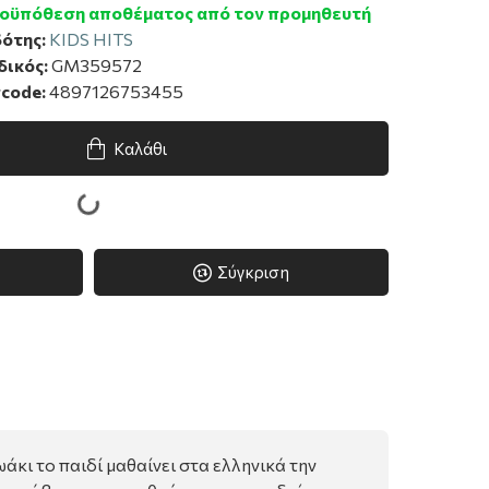
οϋπόθεση αποθέματος από τον προμηθευτή
ότης:
KIDS HITS
δικός:
GM359572
code:
4897126753455
Καλάθι
Σύγκριση
άκι το παιδί μαθαίνει στα ελληνικά την