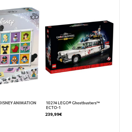
100 YEARS OF DISNEY ANIMATION
10274 LEGO® Ghostbusters
ICONS
ECTO-1
59,99€
239,99€