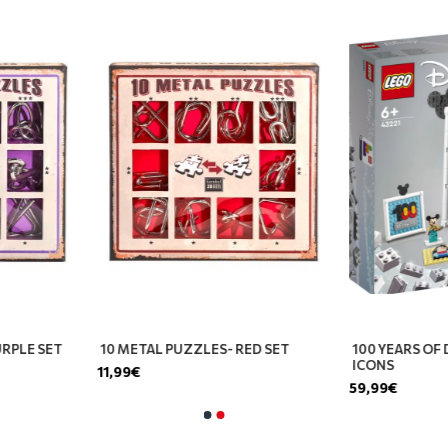
ETAL PUZZLES- PURPLE SET
10 METAL PUZZLES- RED SET
€
11,99€