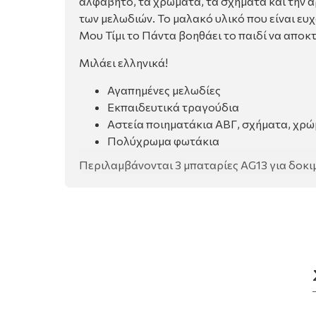
αλφάβητο, τα χρώματα, τα σχήματα και την 
των μελωδιών. Το μαλακό υλικό που είναι ε
Μου Τίμι το Πάντα βοηθάει το παιδί να αποκτ
Μιλάει ελληνικά!
Αγαπημένες μελωδίες
Εκπαιδευτικά τραγούδια
Αστεία ποιηματάκια ΑΒΓ, σχήματα, χρ
Πολύχρωμα φωτάκια
Περιλαμβάνονται 3 μπαταρίες AG13 για δοκ