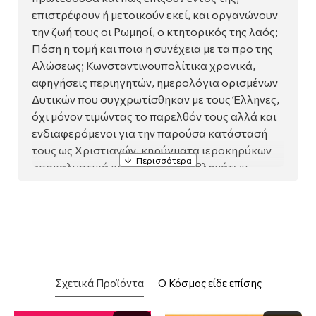
επιστρέφουν ή μετοικούν εκεί, και οργανώνουν
την ζωή τους οι Ρωμηοί, ο κτητορικός της λαός;
Πόση η τομή και ποια η συνέχεια με τα προ της
Αλώσεως; Κωνσταντινουπολίτικα χρονικά,
αφηγήσεις περιηγητών, ημερολόγια ορισμένων
Δυτικών που συγχρωτίσθηκαν με τους Έλληνες,
όχι μόνον τιμώντας το παρελθόν τους αλλά και
ενδιαφερόμενοι για την παρούσα κατάστασή
τους ως Χριστιανών, κηρύγματα ιεροκηρύκων
αποκαλυπτικά κοινωνικών προβλημάτων,
ηρωικοί νεομάρτυρες που μνημονεύουν τα
Συναξάρια· προστίθενται σε όλα αυτά
παλαιότερα κείμενα Ελλήνων ιστορικών από
την Κωνσταντινούπολη και άρθρα σύγχρονων
οθωμανολόγων συγκροτούν την δεξαμενή
πληροφοριών που οδήγησε στην σύνθεση και
Σχετικά Προϊόντα
Ο Κόσμος είδε επίσης
σύνταξη αυτού του βιβλίου. Περιηγητές
παίρνουν τον σημερινό αναγνώστη από το χέρι