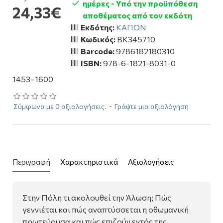
ημέρες - Υπό την προϋπόθεση
24,33€
αποθέματος από τον εκδότη
Εκδότης:
ΚΑΠΟΝ
Κωδικός:
BK345710
Barcode:
9786182180310
ISBN:
978-6-1821-8031-0
1453–1600
Σύμφωνα με 0 αξιολογήσεις.
-
Γράψτε μια αξιολόγηση
Περιγραφή
Χαρακτηριστικά
Αξιολογήσεις
Στην Πόλη τι ακολουθεί την Άλωση; Πώς
γεννιέται και πώς αναπτύσσεται η οθωμανική
πρωτεύουσα και πώς επιζούν εντός της,