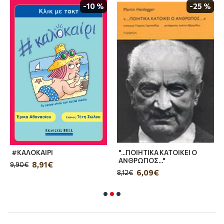
-10 %
-25 %
Όλοι φοβούνται κάτι. Κάποιον. Εμένα.
Εμένα με τα πολλά πρόσωπα και το ένα κι
ανατριχιαστικό όνομα.
Το ξέρεις. Φον…
#ΚΑΛΟΚΑΙΡΙ
"...ΠΟΙΗΤΙΚΑ ΚΑΤΟΙΚΕΙ Ο
ΑΝΘΡΩΠΟΣ..."
8,91€
9,90€
6,09€
8,12€