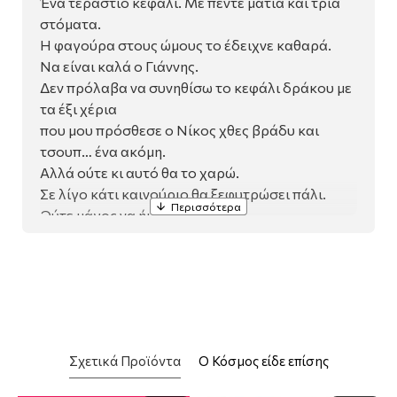
Ένα τεράστιο κεφάλι. Με πέντε μάτια και τρία
στόματα.
Η φαγούρα στους ώμους το έδειχνε καθαρά.
Να είναι καλά ο Γιάννης.
Δεν πρόλαβα να συνηθίσω το κεφάλι δράκου με
τα έξι χέρια
που μου πρόσθεσε ο Νίκος χθες βράδυ και
τσουπ… ένα ακόμη.
Αλλά ούτε κι αυτό θα το χαρώ.
Σε λίγο κάτι καινούριο θα ξεφυτρώσει πάλι.
Ούτε μάγος να ήμουνα με τόσες
μεταμορφώσεις.
Κάθε στιγμή αλλάζω μορφή…
Γεννήθηκα μαζί με τη ζωή.
Έχω διαφορετικά πρόσωπα. Όσα και αυτοί που
με βλέπουν…
Σχετικά Προϊόντα
Ο Κόσμος είδε επίσης