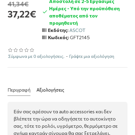
Αποστολή σε 2-5 Εργάσιμες
41,34€
Ημέρες - Υπό την προϋπόθεση
37,22€
αποθέματος από τον
προμηθευτή
Εκδότης:
ASCOT
Κωδικός:
GFT2145
Σύμφωνα με 0 αξιολογήσεις.
-
Γράψτε μια αξιολόγηση
Περιγραφή
Αξιολογήσεις
Εάν σας αρέσουν τα auto accessories και δεν
βλέπετε την ώρα να οδηγήσετε το αυτοκίνητο
σας, τότε το ρολόι, υγρόμετρο, θερμόμετρο σε
σχήμα καντράν σίγουρα θα σας ξετρελάνει.