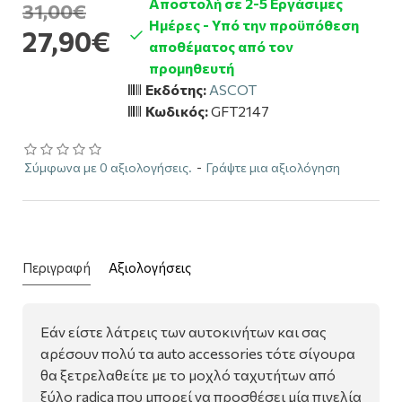
Αποστολή σε 2-5 Εργάσιμες
31,00€
Ημέρες - Υπό την προϋπόθεση
27,90€
αποθέματος από τον
προμηθευτή
Εκδότης:
ASCOT
Κωδικός:
GFT2147
Σύμφωνα με 0 αξιολογήσεις.
-
Γράψτε μια αξιολόγηση
Περιγραφή
Αξιολογήσεις
Εάν είστε λάτρεις των αυτοκινήτων και σας
αρέσουν πολύ τα auto accessories τότε σίγουρα
θα ξετρελαθείτε με το μοχλό ταχυτήτων από
ξύλο radica που μπορεί να προσθέσει μία πινελία