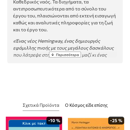
Καθεδρικός ναός. Τα διηγήματα, τα
αντιπροσωπευτικότερα από το σύνολο του
έργου του, πλαισιώνονται από εκτενή εισαγωγή
καθώς και αναλυτικές πληροφορίες για τη ζωή
και το έργο του.
«Ένας νέος Hemingway, ένας δημιουργός
εφάμιλλης πνοής με τους μεγάλους δασκάλους
που λάτρεψε στη ζωή του. Αλλά μαζί κι ένας
καλλιτέχνης απαράμιλλης ανθρωπιάς και
καλοσύνης».
Από την εισαγωγή του Γιάννη Τζώρτζη.
Σχετικά Προϊόντα
Ο Κόσμος είδε επίσης
-10 %
-25 %