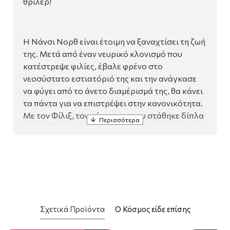
θρίλερ!
Η Νάνσι Νορθ είναι έτοιμη να ξαναχτίσει τη ζωή
της. Μετά από έναν νευρικό κλονισμό που
κατέστρεψε φιλίες, έβαλε φρένο στο
νεοσύστατο εστιατόριό της και την ανάγκασε
να φύγει από το άνετο διαμέρισμά της, θα κάνει
τα πάντα για να επιστρέψει στην κανονικότητα.
Με τον Φίλιξ, τον σύντροφο που στάθηκε δίπλα
της σε όλες τις δύσκολες στιγμές, μετακομίζουν
σε ένα νέο διαμέρισμα κι είναι έτοιμοι να κάνουν
μια νέα αρχή.
Η Νάνσι παίρνει τα χάπια της, επισκέπτεται τον
θεραπευτή της και αποφεύγει το περιττό άγχος.
Κάνει τα πάντα σωστά, αλλά κάτι εξακολουθεί
να είναι πολύ, πολύ λάθος. Την πρώτη μέρα στο
Σχετικά Προϊόντα
Ο Κόσμος είδε επίσης
νέο διαμέρισμα, τις ακούει ξανά: τις