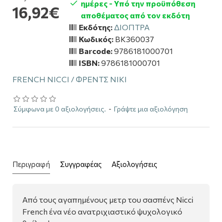
ημέρες - Υπό την προϋπόθεση
16,92€
αποθέματος από τον εκδότη
Εκδότης:
ΔΙΟΠΤΡΑ
Κωδικός:
BK360037
Barcode:
9786181000701
ISBN:
9786181000701
FRENCH NICCI / ΦΡΕΝΤΣ ΝΙΚΙ
Σύμφωνα με 0 αξιολογήσεις.
-
Γράψτε μια αξιολόγηση
Περιγραφή
Συγγραφέας
Αξιολογήσεις
Από τους αγαπημένους μετρ του σασπένς Nicci
French ένα νέο ανατριχιαστικό ψυχολογικό