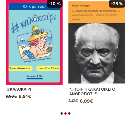
-10 %
-25 %
#ΚΑΛΟΚΑΙΡΙ
"...ΠΟΙΗΤΙΚΑ ΚΑΤΟΙΚΕΙ Ο
ΑΝΘΡΩΠΟΣ..."
8,91€
9,90€
6,09€
8,12€