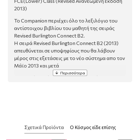
FCE(Lower) Class (Revised Ανανεωμένη έκδοση
2013)
To Companion περιέχει όλο το λεξιλόγιο του
αντίστοιχου βιβλίου του μαθητή της σειράς
Revised Burlington Connect B2.
Η σειρά Revised Burlington Connect B2 (2013)
απευθύνεται σε υποψηφίους που θα λάβουν
μέρος στις εξετάσεις με το νέο σύστημα απο τον
Μάϊο 2013 και μετά
ιδανική σειρά για την προετοιμασία των
εξετάσεων επιπέδου ς Β2
το syllabus βασίζεται στο Κοινό Ευρωπαϊκό
Πλαίσιο Αναφοράς
τα θέματα έχουν επιλεγεί ειδικά για τους
έφηβους μαθητές
δίδεται έμφαση στο λεξιλόγιο πριν από τη
Σχετικά Προϊόντα
Ο Κόσμος είδε επίσης
διδασκαλία με σκοπό τη διευκόλυνση της
κατανόησης